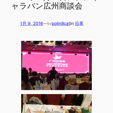
ャラバン広州商談会
1月 9, 2016
—
polin8cat
in
沿革
by