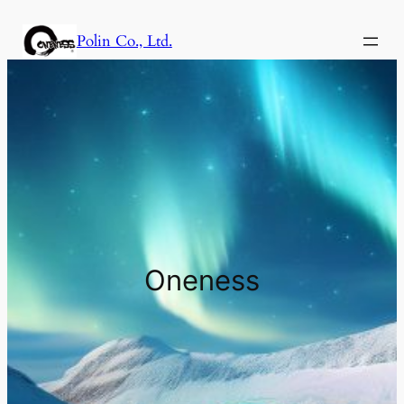
内
Polin Co., Ltd.
容
を
ス
キ
ッ
プ
Oneness