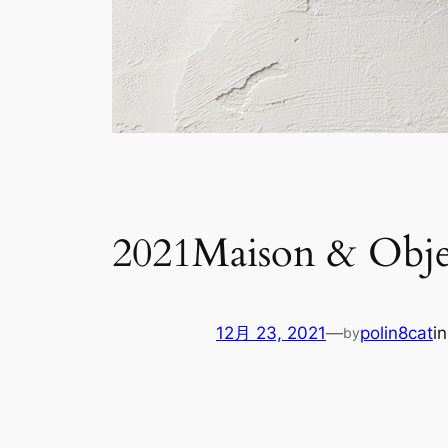
2021Maison & Ob
12月 23, 2021
—
polin8cat
i
by