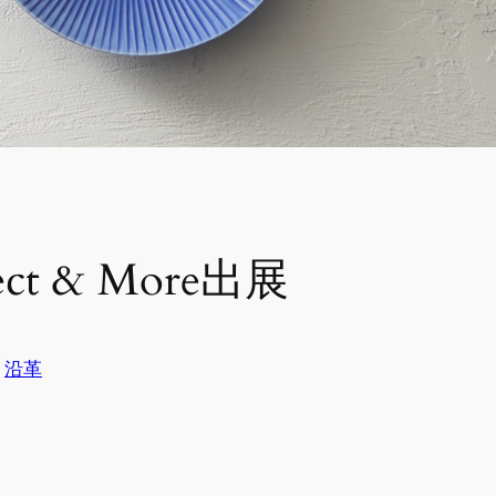
ject & More出展
n
沿革