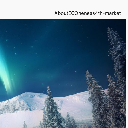
About
EC
Oneness
4th-market