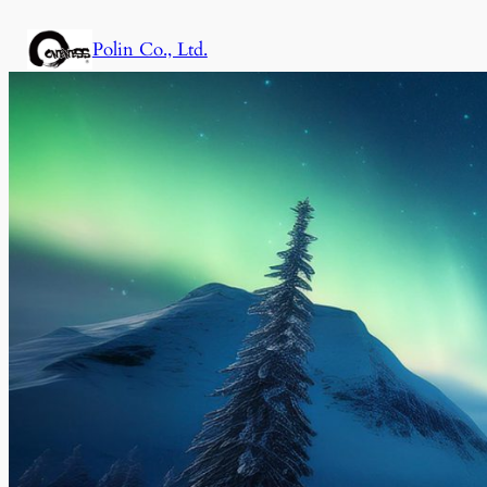
内
Polin Co., Ltd.
容
を
ス
キ
ッ
プ