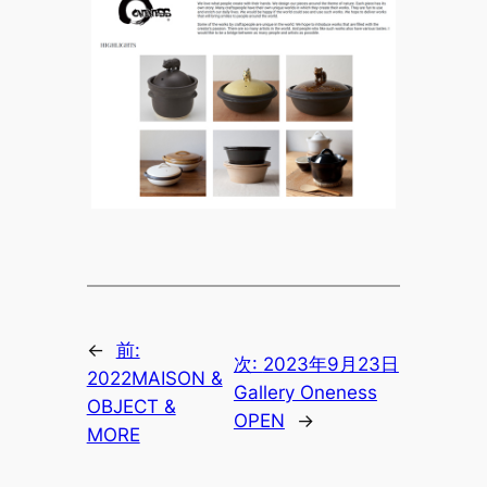
←
前:
次:
2023年9月23日
2022MAISON &
Gallery Oneness
OBJECT &
OPEN
→
MORE