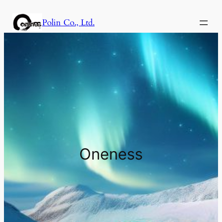
内
Polin Co., Ltd.
容
を
ス
キ
ッ
プ
Oneness